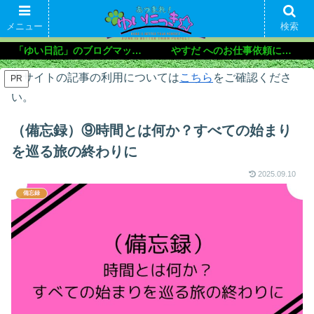
メニュー
検索
「ゆい日記」のブログマップ🌝
やすだ へのお仕事依頼について
本サイトの記事の利用については
こちら
をご確認くださ
PR
い。
（備忘録）⑨時間とは何か？すべての始まり
を巡る旅の終わりに
2025.09.10
備忘録