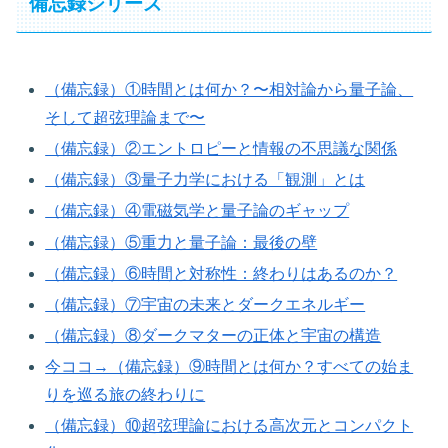
備忘録シリーズ
（備忘録）①時間とは何か？〜相対論から量子論、
そして超弦理論まで〜
（備忘録）②エントロピーと情報の不思議な関係
（備忘録）③量子力学における「観測」とは
（備忘録）④電磁気学と量子論のギャップ
（備忘録）⑤重力と量子論：最後の壁
（備忘録）⑥時間と対称性：終わりはあるのか？
（備忘録）⑦宇宙の未来とダークエネルギー
（備忘録）⑧ダークマターの正体と宇宙の構造
今ココ→（備忘録）⑨時間とは何か？すべての始ま
りを巡る旅の終わりに
（備忘録）⑩超弦理論における高次元とコンパクト