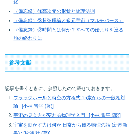
化
（備忘録）⑪高次元の形状と物理法則
（備忘録）⑫超弦理論と多元宇宙（マルチバース）
（備忘録）⑬時間とは何か？すべての始まりを巡る
旅の終わりに
参考文献
記事を書くときに、参照したので載せておきます。
ブラックホールと時空の方程式:15歳からの一般相対
論 : [小林 晋平 (著)]
宇宙の見え方が変わる物理学入門 : [小林 晋平 (著)]
宇宙を動かす力は何か 日常から観る物理の話 (新潮新
書) : [松浦 壮 (著)]