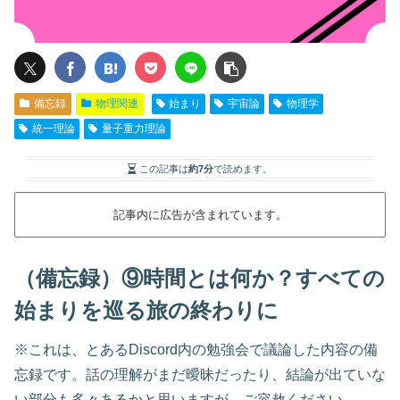
備忘録
物理関連
始まり
宇宙論
物理学
統一理論
量子重力理論
この記事は
約7分
で読めます。
記事内に広告が含まれています。
（備忘録）⑨時間とは何か？すべての
始まりを巡る旅の終わりに
※これは、とあるDiscord内の勉強会で議論した内容の備
忘録です。話の理解がまだ曖昧だったり、結論が出ていな
い部分も多々あるかと思いますが、ご容赦ください。