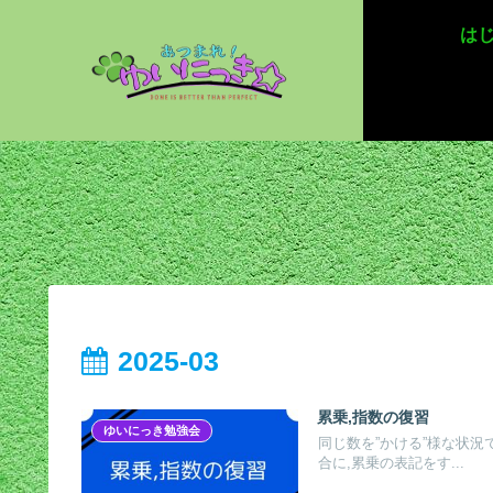
は
2025-03
累乗,指数の復習
ゆいにっき勉強会
同じ数を”かける”様な状況
合に,累乗の表記をす...