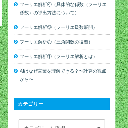
フーリエ解析④（具体的な係数（フーリエ
係数）の導出方法について）
フーリエ解析③（フーリエ級数展開）
フーリエ解析②（三角関数の復習）
フーリエ解析①（フーリエ解析とは）
AIはなぜ言葉を理解できる？〜計算の観点
から〜
カテゴリー