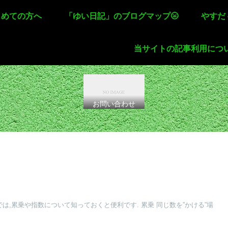
じめての方へ
「ゆい日記」のブログマップ🌝
やすだ
当サイトの記事利用につ
お問い合わせ
では,累乗や指数について知っておくと便利です. 累乗 同じ数を”かける”場