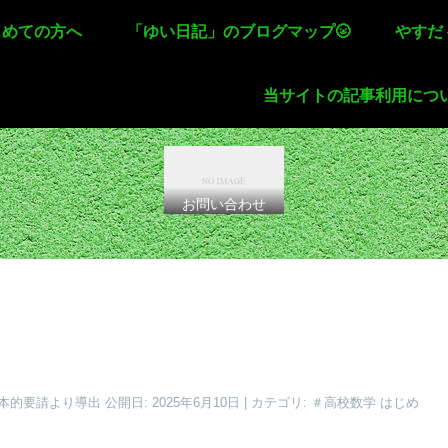
じめての方へ
「ゆい日記」のブログマップ🌝
やすだ
当サイトの記事利用につ
お問い合わせ
】
要請より導出 公開日: 2025年6月10日 | カテゴリ: ＃高校数学 はじめ