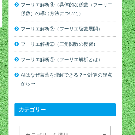
フーリエ解析④（具体的な係数（フーリエ
係数）の導出方法について）
フーリエ解析③（フーリエ級数展開）
フーリエ解析②（三角関数の復習）
フーリエ解析①（フーリエ解析とは）
AIはなぜ言葉を理解できる？〜計算の観点
から〜
カテゴリー