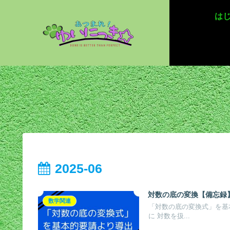
は
2025-06
対数の底の変換【備忘録
数学関連
「対数の底の変換式」を基本的
に 対数を扱...