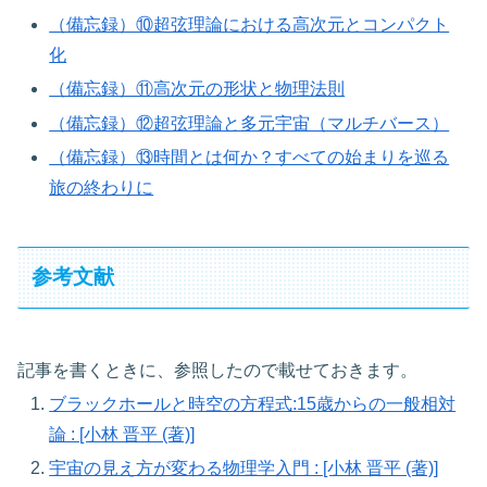
（備忘録）⑩超弦理論における高次元とコンパクト
化
（備忘録）⑪高次元の形状と物理法則
（備忘録）⑫超弦理論と多元宇宙（マルチバース）
（備忘録）⑬時間とは何か？すべての始まりを巡る
旅の終わりに
参考文献
記事を書くときに、参照したので載せておきます。
ブラックホールと時空の方程式:15歳からの一般相対
論 : [小林 晋平 (著)]
宇宙の見え方が変わる物理学入門 : [小林 晋平 (著)]