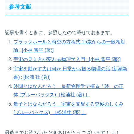
参考文献
記事を書くときに、参照したので載せておきます。
ブラックホールと時空の方程式:15歳からの一般相対
論 : [小林 晋平 (著)]
宇宙の見え方が変わる物理学入門 : [小林 晋平 (著)]
宇宙を動かす力は何か 日常から観る物理の話 (新潮新
書) : [松浦 壮 (著)]
時間とはなんだろう 最新物理学で探る「時」の正
体 (ブルーバックス)［松浦壮 (著) ］
量子とはなんだろう 宇宙を支配する究極のしくみ
(ブルーバックス) ［松浦壮 (著) ］
最後までお読みいただきありがとうございます！ もし