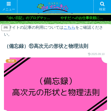
メニュー
検索
「ゆい日記」のブログマップ🌝
やすだ へのお仕事依頼について
本サイトの記事の利用については
こちら
をご確認くださ
PR
い。
（備忘録）⑪高次元の形状と物理法則
2025.09.10
備忘録