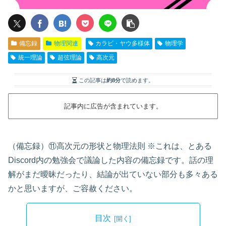
備忘録
物理関連
カラビ・ヤウ多様体
物理学
統一理論
超弦理論
高次元
この記事は
約8分
で読めます。
記事内に広告が含まれています。
（備忘録）⑪高次元の形状と物理法則 ※これは、とある
Discord内の勉強会で議論した内容の備忘録です。話の理
解がまだ曖昧だったり、結論が出ていない部分も多々ある
かと思いますが、ご容赦ください。
目次