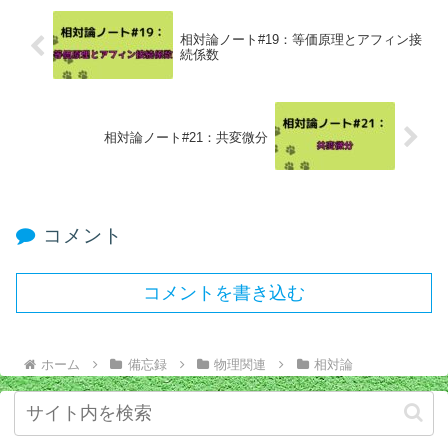
相対論ノート#19：等価原理とアフィン接
続係数
相対論ノート#21：共変微分
コメント
コメントを書き込む
ホーム
備忘録
物理関連
相対論