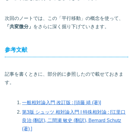
次回のノートでは、この「平行移動」の概念を使って、
「共変微分」
をさらに深く掘り下げていきます。
参考文献
記事を書くときに、部分的に参照したので載せておきま
す。
一般相対論入門 改訂版 : [須藤 靖 (著)]
第3版 シュッツ 相対論入門 I 特殊相対論 : [江里口
良治 (翻訳), 二間瀬 敏史 (翻訳), Bernard Schutz
(著) ]