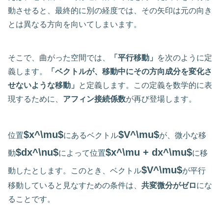
動させると、最終的に別の経度では、その矢印は元の向き
とは異なる方向を向いてしまいます。
そこで、曲がった空間では、
「平行移動」
を次のように定
義します。
「ベクトルが、移動中にその方向成分を変化さ
せないような移動」
と定義します。この定義を数学的に表
現するために、
アフィン接続係数
が再び登場します。
$x^\mu$
$V^\mu$
位置
にあるベクトル
が、微小な移
$dx^\nu$
$x^\mu + dx^\mu$
動
によって位置
に移
$V^\mu$
動したとします。このとき、ベクトル
が平行
移動していると見なすための条件は、
共変微分がゼロ
にな
ることです。