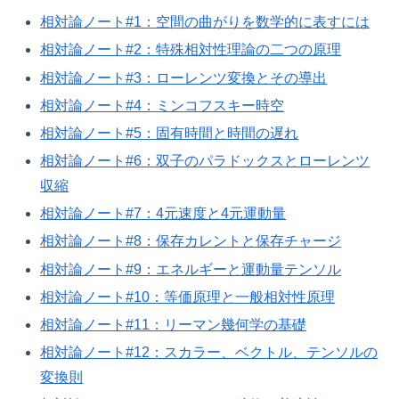
相対論ノート#1：空間の曲がりを数学的に表すには
相対論ノート#2：特殊相対性理論の二つの原理
相対論ノート#3：ローレンツ変換とその導出
相対論ノート#4：ミンコフスキー時空
相対論ノート#5：固有時間と時間の遅れ
相対論ノート#6：双子のパラドックスとローレンツ
収縮
相対論ノート#7：4元速度と4元運動量
相対論ノート#8：保存カレントと保存チャージ
相対論ノート#9：エネルギーと運動量テンソル
相対論ノート#10：等価原理と一般相対性原理
相対論ノート#11：リーマン幾何学の基礎
相対論ノート#12：スカラー、ベクトル、テンソルの
変換則