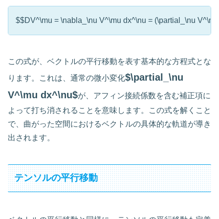
$$DV^\mu = \nabla_\nu V^\mu dx^\nu = (\partial_\nu V^\
この式が、ベクトルの平行移動を表す基本的な方程式とな
$\partial_\nu
ります。これは、通常の微小変化
V^\mu dx^\nu$
が、アフィン接続係数を含む補正項に
よって打ち消されることを意味します。この式を解くこと
で、曲がった空間におけるベクトルの具体的な軌道が導き
出されます。
テンソルの平行移動