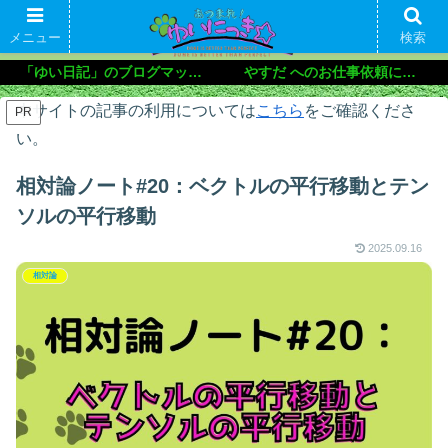
メニュー
検索
「ゆい日記」のブログマップ🌝
やすだ へのお仕事依頼について
本サイトの記事の利用については
こちら
をご確認くださ
PR
い。
相対論ノート#20：ベクトルの平行移動とテン
ソルの平行移動
2025.09.16
相対論