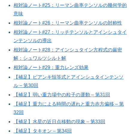
相対論ノート#25：リーマン曲率テンソルの幾何学的
意味
相対論ノート#26：リーマン曲率テンソルの対称性
相対論ノート#27：リッチテンソルとアインシュタイ
ンテンソルの導出
相対論ノート#28：アインシュタイン方程式の厳密
解：シュワルツシルト解
相対論ノート#29：重力レンズ効果
【補足】ビアンキ恒等式とアインシュタインテンソ
ル – 第30回
【補足】弱い重力場中の粒子の運動 – 第31回
【補足】重力による時間の遅れと重力赤方偏移 – 第
32回
【補足】水星の近日点移動の現象 – 第33回
【補足】タキオン – 第34回