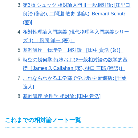
第3版 シュッツ 相対論入門 II 一般相対論: [江里口
良治 (翻訳), 二間瀬 敏史 (翻訳), Bernard Schutz
(著)]
相対性理論入門講義 (現代物理学入門講義シリー
ズ 1) ［風間 洋一 (著)］
基幹講座 物理学 相対論 ［田中 貴浩 (著)］
時空の幾何学:特殊および一般相対論の数学的基
礎［James J. Callahan (著), 樋口 三郎 (翻訳)］
これならわかる工学部で学ぶ数学 新装版: [千葉
逸人]
基幹講座 物理学 相対論: [田中 貴浩]
これまでの相対論ノート一覧