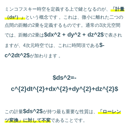
ミンコフスキー時空を定義する上で鍵となるのが、
「計量
（ds²）」
という概念です 。これは、微小に離れた二つの
点間の距離の2乗を定義するものです。通常の3次元空間
$dx^2 + dy^2 + dz^2$
では、距離の2乗は
で表され
$-
ますが、4次元時空では、これに時間項である
c^2dt^2$
が加わります 。
$ds^2=-
c^{2}dt^{2}+dx^{2}+dy^{2}+dz^{2}$
$ds^2$
この計量
が持つ最も重要な性質は、
「ローレン
ツ変換」に対して不変
であることです。