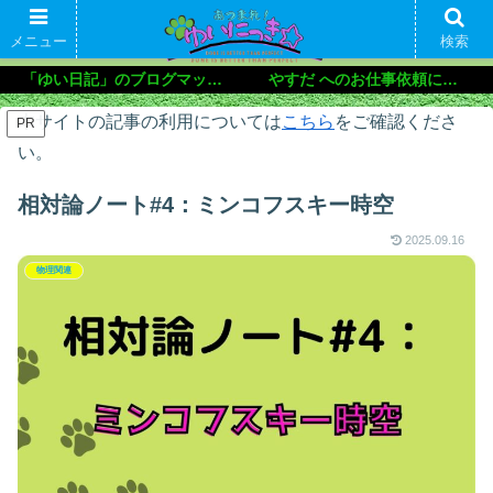
メニュー
検索
「ゆい日記」のブログマップ🌝
やすだ へのお仕事依頼について
本サイトの記事の利用については
こちら
をご確認くださ
PR
い。
相対論ノート#4：ミンコフスキー時空
2025.09.16
物理関連