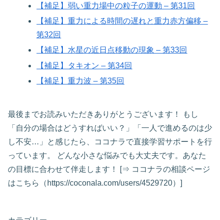
【補足】弱い重力場中の粒子の運動 – 第31回
【補足】重力による時間の遅れと重力赤方偏移 –
第32回
【補足】水星の近日点移動の現象 – 第33回
【補足】タキオン – 第34回
【補足】重力波 – 第35回
最後までお読みいただきありがとうございます！ もし
「自分の場合はどうすればいい？」「一人で進めるのは少
し不安…」と感じたら、ココナラで直接学習サポートを行
っています。 どんな小さな悩みでも大丈夫です。あなた
の目標に合わせて伴走します！ [⇒ ココナラの相談ページ
はこちら（https://coconala.com/users/4529720）]