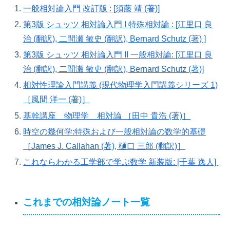
一般相対論入門 改訂版 : [須藤 靖 (著)]
第3版 シュッツ 相対論入門 I 特殊相対論 : [江里口 良
治 (翻訳), 二間瀬 敏史 (翻訳), Bernard Schutz (著) ]
第3版 シュッツ 相対論入門 II 一般相対論: [江里口 良
治 (翻訳), 二間瀬 敏史 (翻訳), Bernard Schutz (著)]
相対性理論入門講義 (現代物理学入門講義シリーズ 1)
［風間 洋一 (著)］
基幹講座 物理学 相対論 ［田中 貴浩 (著)］
時空の幾何学:特殊および一般相対論の数学的基礎
［James J. Callahan (著), 樋口 三郎 (翻訳)］
これならわかる工学部で学ぶ数学 新装版: [千葉 逸人]
これまでの相対論ノート一覧