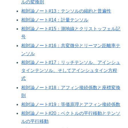
ルの変換則
相対論ノート#13：テンソルの縮約と普遍性
相対論ノート#14：計量テンソル
相対論ノート#15：測地線とクリストッフェル記
号
相対論ノート#16：共変微分とリーマン距離率テ
ンソル
相対論ノート#17：リッチテンソル、アインシュ
タインテンソル、そしてアインシュタイン方程
式
相対論ノート#18：アフィン接続係数と座標変換
則
相対論ノート#19：等価原理とアフィン接続係数
相対論ノート#20：ベクトルの平行移動とテンソ
ルの平行移動