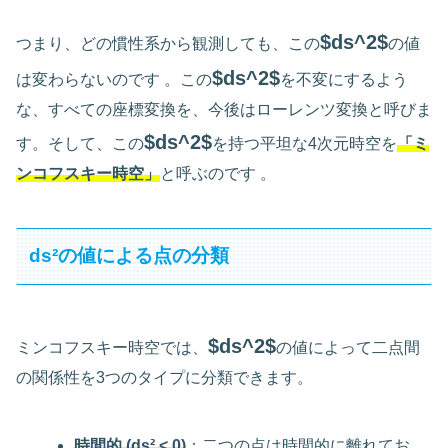
$ds^2$
つまり、どの慣性系から観測しても、この
の値
$ds^2$
は変わらないのです 。この
を不変にするよう
な、すべての座標変換を、今後はローレンツ変換と呼びま
$ds^2$
す。そして、この
を持つ平坦な4次元時空を
「ミ
ンコフスキー時空」
と呼ぶのです 。
ds²の値による点の分類
$ds^2$
ミンコフスキー時空では、
の値によって二点間
の関係性を3つのタイプに分類できます。
時間的 (ds² < 0)
：二つの点は時間的に離れてお