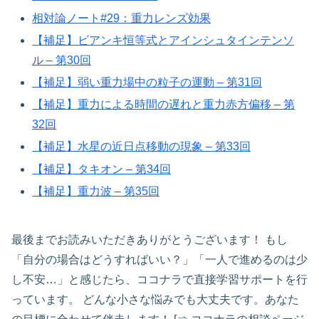
相対論ノート#29：重力レンズ効果
【補足】ビアンキ恒等式とアインシュタインテンソ
ル – 第30回
【補足】弱い重力場中の粒子の運動 – 第31回
【補足】重力による時間の遅れと重力赤方偏移 – 第
32回
【補足】水星の近日点移動の現象 – 第33回
【補足】タキオン – 第34回
【補足】重力波 – 第35回
最後までお読みいただきありがとうございます！ もし
「自分の場合はどうすればいい？」「一人で進めるのは少
し不安…」と感じたら、ココナラで直接学習サポートを行
っています。 どんな小さな悩みでも大丈夫です。あなた