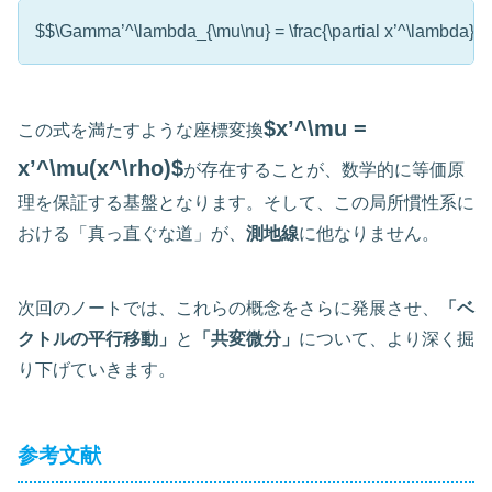
$$\Gamma’^\lambda_{\mu\nu} = \frac{\partial x’^\lambda}{\partia
$x’^\mu =
この式を満たすような座標変換
x’^\mu(x^\rho)$
が存在することが、数学的に等価原
理を保証する基盤となります。そして、この局所慣性系に
おける「真っ直ぐな道」が、
測地線
に他なりません。
次回のノートでは、これらの概念をさらに発展させ、
「ベ
クトルの平行移動」
と
「共変微分」
について、より深く掘
り下げていきます。
参考文献