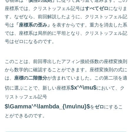
る物体は
「慣性の法則」
に従って真っ直ぐ進みます。この
座標系では、クリストッフェル記号は
すべてゼロ
になりま
す。なぜなら、前回解説したように、クリストッフェル記
号は
「座標系の歪み」
を表すからです。重力を消去した系
では、座標系は局所的に平坦となり、クリストッフェル記
号はゼロになるのです。
このことは、前回導出したアフィン接続係数の座標変換則
から数学的に確認することができます。座標変換則の式に
は、
座標の二階微分
が含まれていました。この第二項を適
$x’^\mu$
切に選ぶことで、新しい座標系
において、ク
リストッフェル記号
$\Gamma’^\lambda_{\mu\nu}$
を
ゼロ
にするこ
とができるのです。