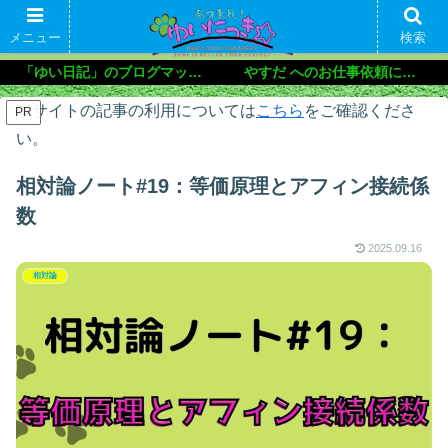
メニュー
検索
「ゆい日記」のブログマップ🌝
やすだ へのお仕事依頼について
本サイトの記事の利用については
こちら
をご確認くださ
PR
い。
相対論ノート#19：等価原理とアフィン接続係
数
2025.09.16
相対論