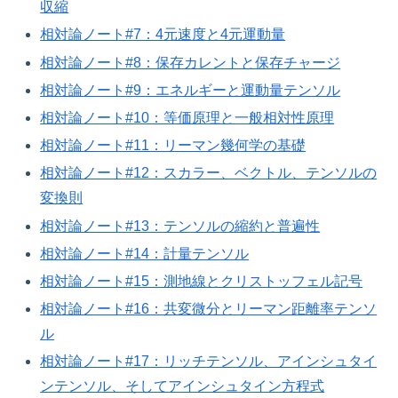
収縮
相対論ノート#7：4元速度と4元運動量
相対論ノート#8：保存カレントと保存チャージ
相対論ノート#9：エネルギーと運動量テンソル
相対論ノート#10：等価原理と一般相対性原理
相対論ノート#11：リーマン幾何学の基礎
相対論ノート#12：スカラー、ベクトル、テンソルの
変換則
相対論ノート#13：テンソルの縮約と普遍性
相対論ノート#14：計量テンソル
相対論ノート#15：測地線とクリストッフェル記号
相対論ノート#16：共変微分とリーマン距離率テンソ
ル
相対論ノート#17：リッチテンソル、アインシュタイ
ンテンソル、そしてアインシュタイン方程式