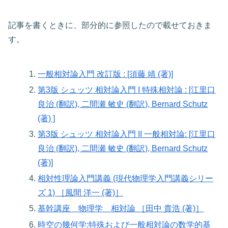
記事を書くときに、部分的に参照したので載せておきま
す。
一般相対論入門 改訂版 : [須藤 靖 (著)]
第3版 シュッツ 相対論入門 I 特殊相対論 : [江里口
良治 (翻訳), 二間瀬 敏史 (翻訳), Bernard Schutz
(著) ]
第3版 シュッツ 相対論入門 II 一般相対論: [江里口
良治 (翻訳), 二間瀬 敏史 (翻訳), Bernard Schutz
(著)]
相対性理論入門講義 (現代物理学入門講義シリー
ズ 1) ［風間 洋一 (著)］
基幹講座 物理学 相対論 ［田中 貴浩 (著)］
時空の幾何学:特殊および一般相対論の数学的基