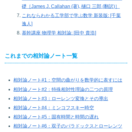
礎［James J. Callahan (著), 樋口 三郎 (翻訳)］
これならわかる工学部で学ぶ数学 新装版: [千葉
逸人]
基幹講座 物理学 相対論: [田中 貴浩]
これまでの相対論ノート一覧
相対論ノート#1：空間の曲がりを数学的に表すには
相対論ノート#2：特殊相対性理論の二つの原理
相対論ノート#3：ローレンツ変換とその導出
相対論ノート#4：ミンコフスキー時空
相対論ノート#5：固有時間と時間の遅れ
相対論ノート#6：双子のパラドックスとローレンツ