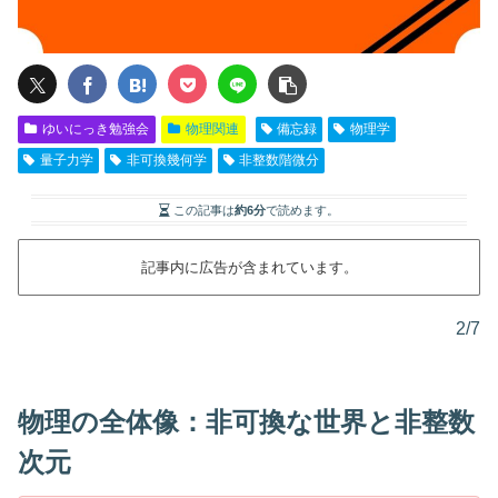
ゆいにっき勉強会
物理関連
備忘録
物理学
量子力学
非可換幾何学
非整数階微分
この記事は
約6分
で読めます。
記事内に広告が含まれています。
2/7
物理の全体像：非可換な世界と非整数
次元