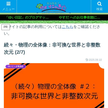
メニュー
検索
「ゆい日記」のブログマップ🌝
やすだ へのお仕事依頼について
本サイトの記事の利用については
こちら
をご確認くださ
PR
い。
続々・物理の全体像：非可換な世界と非整数
次元 (2/7)
2025.09.10
ゆいにっき勉強会