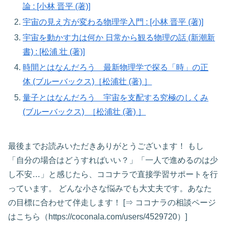
論 : [小林 晋平 (著)]
宇宙の見え方が変わる物理学入門 : [小林 晋平 (著)]
宇宙を動かす力は何か 日常から観る物理の話 (新潮新
書) : [松浦 壮 (著)]
時間とはなんだろう 最新物理学で探る「時」の正
体 (ブルーバックス)［松浦壮 (著) ］
量子とはなんだろう 宇宙を支配する究極のしくみ
(ブルーバックス) ［松浦壮 (著) ］
最後までお読みいただきありがとうございます！ もし
「自分の場合はどうすればいい？」「一人で進めるのは少
し不安…」と感じたら、ココナラで直接学習サポートを行
っています。 どんな小さな悩みでも大丈夫です。あなた
の目標に合わせて伴走します！ [⇒ ココナラの相談ページ
はこちら（https://coconala.com/users/4529720）]