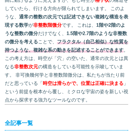
由に動けるように見えますが、もし時空が
格子状
の構造を
していたら、行ける方向が限られてしまいます。 このよ
うな、
通常の整数の次元では記述できない複雑な構造を表
現する数学
が
非整数階微分
です。 これは、
1階や2階のよ
うな整数の微分
だけでなく、
1.5階や2.7階のような非整数
の微分を考える
ことで、
フラクタル（自己相似）な性質を
持つような、複雑な系の動きを記述することができます
。
この考え方は、時空が「穴」の空いた、通常の次元とは異
なる
非整数次元
の構造をしている可能性を示唆していま
す。 非可換幾何学と非整数階微分は、私たちが当たり前
だと思っている「
時空は滑らかで、位置は正確に決まる
」
という前提を根本から覆し、ミクロな宇宙の姿を新しい視
点から探求する強力なツールなのです。
全記事一覧