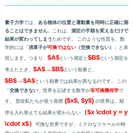
量子力学
では、
ある物体の位置と運動量を同時に正確に測
ることはできません
。これは、
測定の手順を変えるだけで
結果が変わってしまう
ためです。 このような性質を、数
学的には「
演算子が
可換ではない
（交換できない）
」と表
$A$
$B$
現します。つまり、
という測定と
という測定を
$A$→$B$
考えたとき、
という順番と、
$B$→$A$
という順番では結果が異なるのです。 この
「
交換できない
」世界を記述する数学が
非可換幾何学
で
($x$, $y$)
す。 普段私たちが使う座標
の世界は、順
（$x \cdot y = y
序を入れ替えても結果が変わらない
\cdot x$）
可換な世界ですが、ミクロなスケールや時