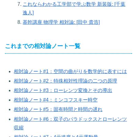
これならわかる工学部で学ぶ数学 新装版: [千葉
逸人]
基幹講座 物理学 相対論: [田中 貴浩]
これまでの相対論ノート一覧
相対論ノート#1：空間の曲がりを数学的に表すには
相対論ノート#2：特殊相対性理論の二つの原理
相対論ノート#3：ローレンツ変換とその導出
相対論ノート#4：ミンコフスキー時空
相対論ノート#5：固有時間と時間の遅れ
相対論ノート#6：双子のパラドックスとローレンツ
収縮