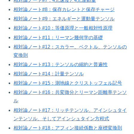
相対論ノート#7：4元速度と4元運動量
相対論ノート#8：保存カレントと保存チャージ
相対論ノート#9：エネルギーと運動量テンソル
相対論ノート#10：等価原理と一般相対性原理
相対論ノート#11：リーマン幾何学の基礎
相対論ノート#12：スカラー、ベクトル、テンソルの
変換則
相対論ノート#13：テンソルの縮約と普遍性
相対論ノート#14：計量テンソル
相対論ノート#15：測地線とクリストッフェル記号
相対論ノート#16：共変微分とリーマン距離率テンソ
ル
相対論ノート#17：リッチテンソル、アインシュタイ
ンテンソル、そしてアインシュタイン方程式
相対論ノート#18：アフィン接続係数と座標変換則