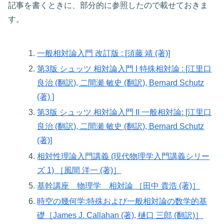
記事を書くときに、部分的に参照したので載せておきま
す。
一般相対論入門 改訂版 : [須藤 靖 (著)]
第3版 シュッツ 相対論入門 I 特殊相対論 : [江里口
良治 (翻訳), 二間瀬 敏史 (翻訳), Bernard Schutz
(著) ]
第3版 シュッツ 相対論入門 II 一般相対論: [江里口
良治 (翻訳), 二間瀬 敏史 (翻訳), Bernard Schutz
(著)]
相対性理論入門講義 (現代物理学入門講義シリー
ズ 1) ［風間 洋一 (著)］
基幹講座 物理学 相対論 ［田中 貴浩 (著)］
時空の幾何学:特殊および一般相対論の数学的基
礎［James J. Callahan (著), 樋口 三郎 (翻訳)］