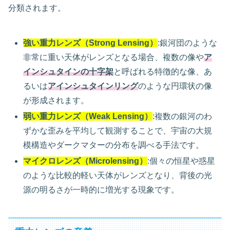
分類されます。
強い重力レンズ（Strong Lensing）
:銀河団のような
非常に重い天体がレンズとなる場合、複数の像や
ア
インシュタインの十字架
と呼ばれる特徴的な像、あ
るいは
アインシュタインリング
のような円環状の像
が形成されます。
弱い重力レンズ（Weak Lensing）
:複数の銀河のわ
ずかな歪みを平均して観測することで、宇宙の大規
模構造やダークマターの分布を調べる手法です。
マイクロレンズ（Microlensing）
:個々の恒星や惑星
のような比較的軽い天体がレンズとなり、背後の光
源の明るさが一時的に増光する現象です。