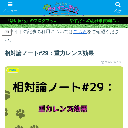
メニュー
検索
「ゆい日記」のブログマップ🌝
やすだ へのお仕事依頼について
本サイトの記事の利用については
こちら
をご確認くださ
PR
い。
相対論ノート#29：重力レンズ効果
2025.09.16
相対論