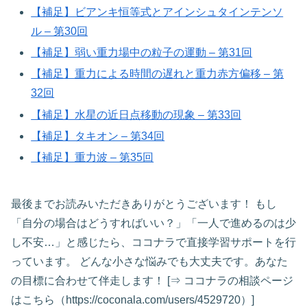
【補足】ビアンキ恒等式とアインシュタインテンソ
ル – 第30回
【補足】弱い重力場中の粒子の運動 – 第31回
【補足】重力による時間の遅れと重力赤方偏移 – 第
32回
【補足】水星の近日点移動の現象 – 第33回
【補足】タキオン – 第34回
【補足】重力波 – 第35回
最後までお読みいただきありがとうございます！ もし
「自分の場合はどうすればいい？」「一人で進めるのは少
し不安…」と感じたら、ココナラで直接学習サポートを行
っています。 どんな小さな悩みでも大丈夫です。あなた
の目標に合わせて伴走します！ [⇒ ココナラの相談ページ
はこちら（https://coconala.com/users/4529720）]