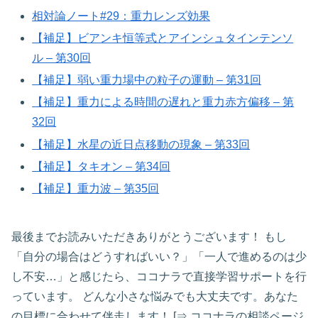
相対論ノート#29：重力レンズ効果
【補足】ビアンキ恒等式とアインシュタインテンソ
ル – 第30回
【補足】弱い重力場中の粒子の運動 – 第31回
【補足】重力による時間の遅れと重力赤方偏移 – 第
32回
【補足】水星の近日点移動の現象 – 第33回
【補足】タキオン – 第34回
【補足】重力波 – 第35回
最後までお読みいただきありがとうございます！ もし
「自分の場合はどうすればいい？」「一人で進めるのは少
し不安…」と感じたら、ココナラで直接学習サポートを行
っています。 どんな小さな悩みでも大丈夫です。あなた
の目標に合わせて伴走します！ [⇒ ココナラの相談ページ