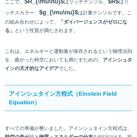
$R_{\mu\nu}$
$R$
ここで、
はリッチテンソル、
はリ
$g_{\mu\nu}$
ッチスカラー、
は計量テンソルです。こ
の組み合わせによって、
「ダイバージェンスがゼロにな
る」
という性質が満たされます。
これは、エネルギーと運動量が保存されるという物理法則
を、曲がった時空においても満たすための、
アインシュタ
インの天才的なアイデア
でした。
アインシュタイン方程式（Einstein Field
Equation）
すべての準備が整いました。アインシュタイン方程式は、
時空の曲がり
と
物質・エネルギーの分布
を結びつける、壮