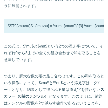
うに展開されます。
$$T^{\mu\nu}S_{\mu\nu} = \sum_{\mu=0}^{3} \sum_{\nu=0}
この式は、$\mu$と$\nu$という2つの添え字について、そ
れぞれ0から3までの全ての組み合わせで和を取ることを
意味しています。
つまり、膨大な数の項の足し合わせです。この和を取ると
いう操作によって、$\mu$と$\nu$という添え字は「ダミ
ー」となり、結果として得られる量は添え字を持たない
ス
カラー（0階のテンソル）
となります。このように、縮約
はテンソルの階数を2つ減らす操作であるということを、