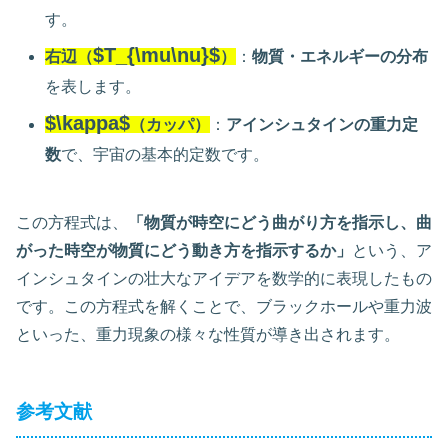
す。
$T_{\mu\nu}$
右辺（
）
：
物質・エネルギーの分布
を表します。
$\kappa$
（カッパ）
：
アインシュタインの重力定
数
で、宇宙の基本的定数です。
この方程式は、
「物質が時空にどう曲がり方を指示し、曲
がった時空が物質にどう動き方を指示するか」
という、ア
インシュタインの壮大なアイデアを数学的に表現したもの
です。この方程式を解くことで、ブラックホールや重力波
といった、重力現象の様々な性質が導き出されます。
参考文献