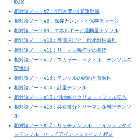
収縮
相対論ノート#7：4元速度と4元運動量
相対論ノート#8：保存カレントと保存チャージ
相対論ノート#9：エネルギーと運動量テンソル
相対論ノート#10：等価原理と一般相対性原理
相対論ノート#11：リーマン幾何学の基礎
相対論ノート#12：スカラー、ベクトル、テンソルの
変換則
相対論ノート#13：テンソルの縮約と普遍性
相対論ノート#14：計量テンソル
相対論ノート#15：測地線とクリストッフェル記号
相対論ノート#16：共変微分とリーマン距離率テンソ
ル
相対論ノート#17：リッチテンソル、アインシュタイ
ンテンソル、そしてアインシュタイン方程式