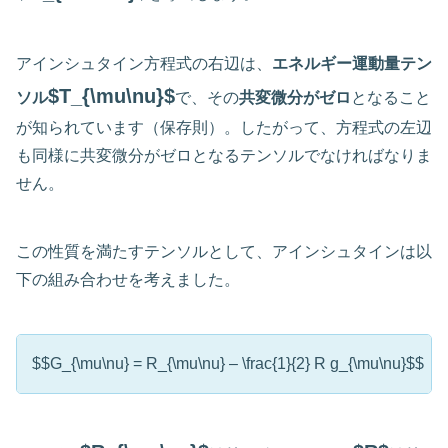
アインシュタイン方程式の右辺は、
エネルギー運動量テン
$T_{\mu\nu}$
ソル
で、その
共変微分がゼロ
となること
が知られています（保存則）。したがって、方程式の左辺
も同様に共変微分がゼロとなるテンソルでなければなりま
せん。
この性質を満たすテンソルとして、アインシュタインは以
下の組み合わせを考えました。
$$G_{\mu\nu} = R_{\mu\nu} – \frac{1}{2} R g_{\mu\nu}$$