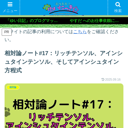
メニュー
検索
「ゆい日記」のブログマップ🌝
やすだ へのお仕事依頼について
本サイトの記事の利用については
こちら
をご確認くださ
PR
い。
相対論ノート#17：リッチテンソル、アインシ
ュタインテンソル、そしてアインシュタイン
方程式
2025.09.16
相対論