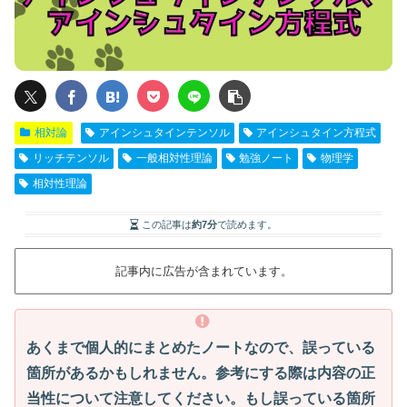
相対論
アインシュタインテンソル
アインシュタイン方程式
リッチテンソル
一般相対性理論
勉強ノート
物理学
相対性理論
この記事は
約7分
で読めます。
記事内に広告が含まれています。
あくまで個人的にまとめたノートなので、誤っている
箇所があるかもしれません。参考にする際は内容の正
当性について注意してください。もし誤っている箇所