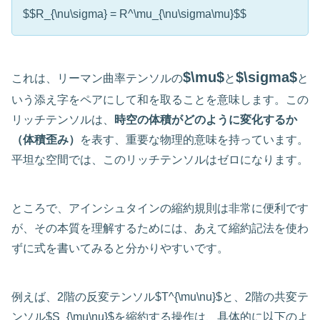
$$R_{\nu\sigma} = R^\mu_{\nu\sigma\mu}$$
$\mu$
$\sigma$
これは、リーマン曲率テンソルの
と
と
いう添え字をペアにして和を取ることを意味します。この
リッチテンソルは、
時空の体積がどのように変化するか
（体積歪み）
を表す、重要な物理的意味を持っています。
平坦な空間では、このリッチテンソルはゼロになります。
ところで、アインシュタインの縮約規則は非常に便利です
が、その本質を理解するためには、あえて縮約記法を使わ
ずに式を書いてみると分かりやすいです。
例えば、2階の反変テンソル$T^{\mu\nu}$と、2階の共変テ
ンソル$S_{\mu\nu}$を縮約する操作は、具体的に以下のよ