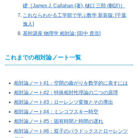
礎［James J. Callahan (著), 樋口 三郎 (翻訳)］
これならわかる工学部で学ぶ数学 新装版: [千葉
逸人]
基幹講座 物理学 相対論: [田中 貴浩]
これまでの相対論ノート一覧
相対論ノート#1：空間の曲がりを数学的に表すには
相対論ノート#2：特殊相対性理論の二つの原理
相対論ノート#3：ローレンツ変換とその導出
相対論ノート#4：ミンコフスキー時空
相対論ノート#5：固有時間と時間の遅れ
相対論ノート#6：双子のパラドックスとローレンツ