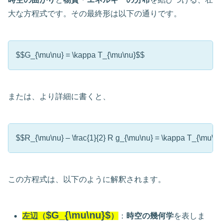
大な方程式です。その最終形は以下の通りです。
$$G_{\mu\nu} = \kappa T_{\mu\nu}$$
または、より詳細に書くと、
$$R_{\mu\nu} – \frac{1}{2} R g_{\mu\nu} = \kappa T_{\mu\n
この方程式は、以下のように解釈されます。
$G_{\mu\nu}$
左辺（
）
：
時空の幾何学
を表しま