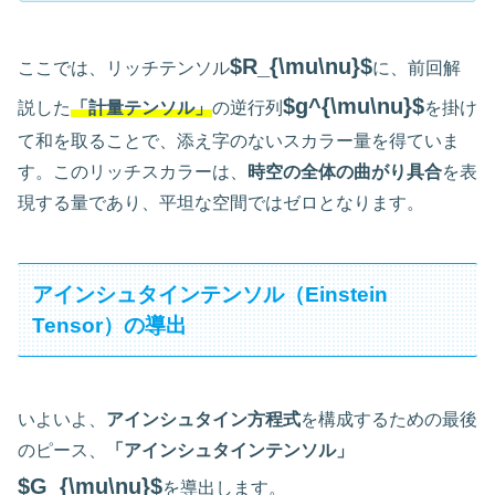
$R_{\mu\nu}$
ここでは、リッチテンソル
に、前回解
$g^{\mu\nu}$
説した
「計量テンソル」
の逆行列
を掛け
て和を取ることで、添え字のないスカラー量を得ていま
す。このリッチスカラーは、
時空の全体の曲がり具合
を表
現する量であり、平坦な空間ではゼロとなります。
アインシュタインテンソル（Einstein
Tensor）の導出
いよいよ、
アインシュタイン方程式
を構成するための最後
のピース、
「アインシュタインテンソル」
$G_{\mu\nu}$
を導出します。