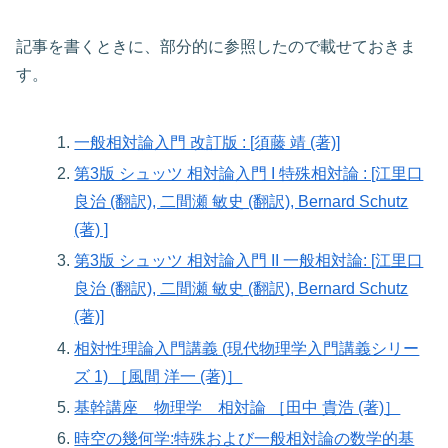
記事を書くときに、部分的に参照したので載せておきま
す。
一般相対論入門 改訂版 : [須藤 靖 (著)]
第3版 シュッツ 相対論入門 I 特殊相対論 : [江里口
良治 (翻訳), 二間瀬 敏史 (翻訳), Bernard Schutz
(著) ]
第3版 シュッツ 相対論入門 II 一般相対論: [江里口
良治 (翻訳), 二間瀬 敏史 (翻訳), Bernard Schutz
(著)]
相対性理論入門講義 (現代物理学入門講義シリー
ズ 1) ［風間 洋一 (著)］
基幹講座 物理学 相対論 ［田中 貴浩 (著)］
時空の幾何学:特殊および一般相対論の数学的基