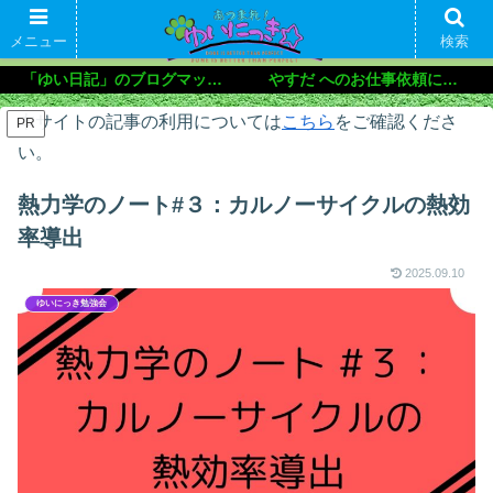
メニュー
検索
「ゆい日記」のブログマップ🌝
やすだ へのお仕事依頼について
本サイトの記事の利用については
こちら
をご確認くださ
PR
い。
熱力学のノート#３：カルノーサイクルの熱効
率導出
2025.09.10
ゆいにっき勉強会