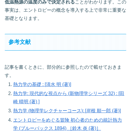
低温熱源の温度のみで決定される
ことがわかります。この
事実は、エントロピーの概念を導入する上で非常に重要な
基礎となります。
参考文献
記事を書くときに、部分的に参照したので載せておきま
す。
熱力学の基礎 : [清水 明 (著)]
熱力学: 現代的な視点から (新物理学シリーズ 32) : [田
崎 晴明 (著) ]
熱力学 (物理学レクチャーコース): [岸根 順一郎 (著)]
エントロピーをめぐる冒険 初心者のための統計熱力
学 (ブルーバックス 1894) ［鈴木 炎 (著)］