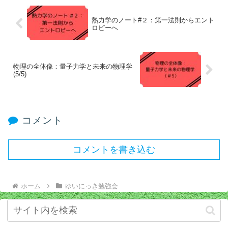
熱力学のノート#２：第一法則からエント
ロピーへ
物理の全体像：量子力学と未来の物理学
(5/5)
コメント
コメントを書き込む
ホーム
ゆいにっき勉強会