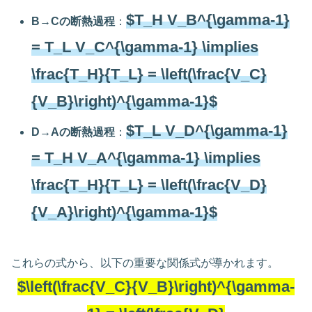
$T_H V_B^{\gamma-1}
B→Cの断熱過程
：
= T_L V_C^{\gamma-1} \implies
\frac{T_H}{T_L} = \left(\frac{V_C}
{V_B}\right)^{\gamma-1}$
$T_L V_D^{\gamma-1}
D→Aの断熱過程
：
= T_H V_A^{\gamma-1} \implies
\frac{T_H}{T_L} = \left(\frac{V_D}
{V_A}\right)^{\gamma-1}$
これらの式から、以下の重要な関係式が導かれます。
$\left(\frac{V_C}{V_B}\right)^{\gamma-