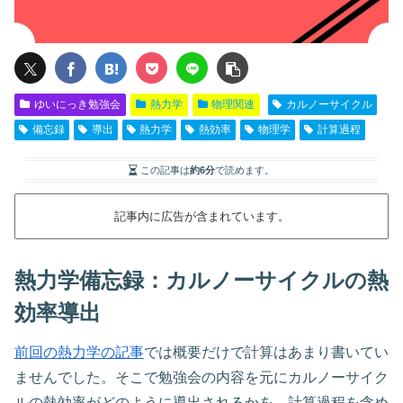
ゆいにっき勉強会
熱力学
物理関連
カルノーサイクル
備忘録
導出
熱力学
熱効率
物理学
計算過程
この記事は
約6分
で読めます。
記事内に広告が含まれています。
熱力学備忘録：カルノーサイクルの熱
効率導出
前回の熱力学の記事
では概要だけで計算はあまり書いてい
ませんでした。そこで勉強会の内容を元にカルノーサイク
ルの熱効率がどのように導出されるかを、計算過程を含め