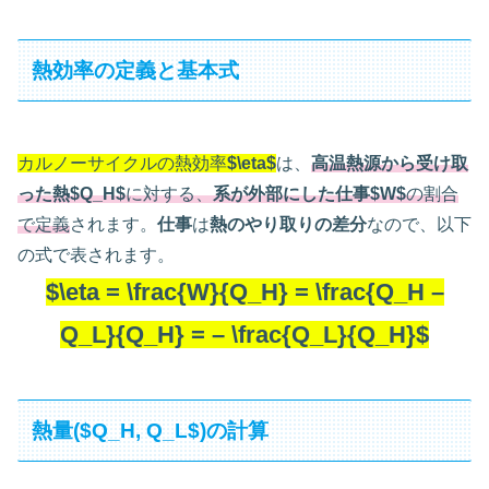
熱効率の定義と基本式
カルノーサイクルの熱効率
$\eta$
は、
高温熱源から受け取
った熱$Q_H$
に対する、
系が外部にした仕事$W$
の割合
で定義
されます。
仕事
は
熱のやり取りの差分
なので、以下
の式で表されます。
$\eta = \frac{W}{Q_H} = \frac{Q_H –
Q_L}{Q_H} = – \frac{Q_L}{Q_H}$
熱量($Q_H, Q_L$)の計算