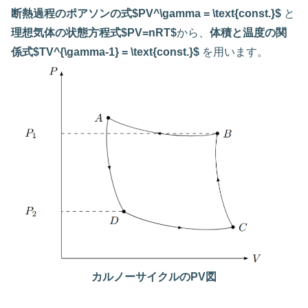
断熱過程のポアソンの式$PV^\gamma = \text{const.}$
と
理想気体の状態方程式$PV=nRT$
から、
体積と温度の関
係式$TV^{\gamma-1} = \text{const.}$
を用います。
カルノーサイクルのPV図