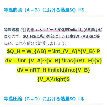
等温膨張（A→B）における熱量$Q_H$
等温過程
では
内部エネルギーの変化$\Delta U_{AB}$はゼ
ロ
なので、
$Q_H$は系が外部にした仕事$W_{AB}$に等
しい
。これを積分で計算しましょう。
$Q_H = W_{AB} = \int_{V_A}^{V_B} P
dV = \int_{V_A}^{V_B} \frac{nRT_H}{V}
dV = nRT_H \ln\left(\frac{V_B}
{V_A}\right)$
等温圧縮（C→D）における熱量$Q_L$