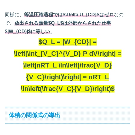
同様に、
等温圧縮過程では$\Delta U_{CD}$はゼロ
なの
で、
放出される熱量$Q_L$は外部からされた仕事
$|W_{CD}|$に等しい
。
$Q_L = |W_{CD}| =
\left|\int_{V_C}^{V_D} P dV\right| =
\left|nRT_L \ln\left(\frac{V_D}
{V_C}\right)\right| = nRT_L
\ln\left(\frac{V_C}{V_D}\right)$
体積の関係式の導出