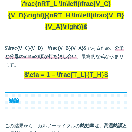
\frac{nRT_L \ln\left(\frac{V_C}
{V_D}\right)}{nRT_H \ln\left(\frac{V_B}
{V_A}\right)}$
$\frac{V_C}{V_D} = \frac{V_B}{V_A}$
であるため、
分子
と分母の$\ln$の項が打ち消し合い
、最終的な式が求まり
ます。
$\eta = 1 – \frac{T_L}{T_H}$
結論
この結果から、カルノーサイクルの
熱効率は、高温熱源と