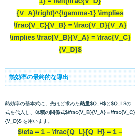
1} = \left(\frac{V_D}
{V_A}\right)^{\gamma-1} \implies
\frac{V_C}{V_B} = \frac{V_D}{V_A}
\implies \frac{V_B}{V_A} = \frac{V_C}
{V_D}$
熱効率の最終的な導出
熱効率の基本式に、先ほど求めた
熱量$Q_H$
と
$Q_L$
の
式を代入し、
体積の関係式$\frac{V_B}{V_A} = \frac{V_C}
{V_D}$
を用います。
$\eta = 1 – \frac{Q_L}{Q_H} = 1 –