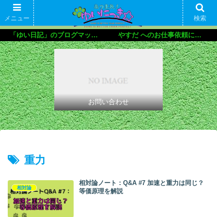
メニュー
検索
「ゆい日記」のブログマップ🌝
やすだ へのお仕事依頼について
お問い合わせ
重力
相対論ノート：Q&A #7 加速と重力は同じ？
相対論
等価原理を解説