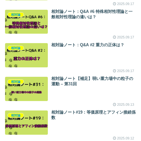
2025.09.17
相対論ノート：Q&A #6 特殊相対性理論と一
相対論
般相対性理論の違いは？
2025.09.17
相対論ノート：Q&A #2 重力の正体は？
相対論
2025.09.17
相対論ノート【補足】弱い重力場中の粒子の
相対論
運動 – 第31回
2025.09.13
相対論ノート#19：等価原理とアフィン接続係
相対論
数
2025.09.12