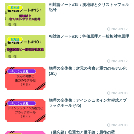
相対論ノート#15：測地線とクリストッフェル
相対論
記号
2025.09.12
相対論ノート#10：等価原理と一般相対性原理
相対論
2025.09.12
物理の全体像：次元の考察と重力のモデル化
ゆいにっき勉強会
(3/5)
2025.09.03
物理の全体像：アインシュタイン方程式とブ
ゆいにっき勉強会
ラックホール (4/5)
2025.09.03
（備忘録）⑤重力と量子論：最後の壁