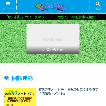
メニュー
検索
「ゆい日記」のブログマップ🌝
やすだ へのお仕事依頼について
お問い合わせ
回転運動
古典力学ノート #7：回転のしにくさを表す
古典力学
「慣性モーメント」