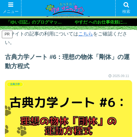
メニュー
検索
「ゆい日記」のブログマップ🌝
やすだ へのお仕事依頼について
本サイトの記事の利用については
こちら
をご確認くださ
PR
い。
古典力学ノート #6：理想の物体「剛体」の運
動方程式
2025.09.11
古典力学