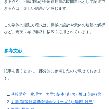
きる点や、回転運動が全角運動量の時間変化として記述で
きる点は、楽しい結果だと感じます。
この剛体の運動方程式は、機械の設計や天体の運動の解析
など、現実世界で非常に幅広く応用されています。
参考文献
記事を書くときに、部分的に参照したので載せておきま
す。
基幹講座 物理学 力学
: [
篠本 滋
(著),
坂口 英継
(著)]
力学 (講談社基礎物理学シリーズ 1)
: [副島 雄児 ]