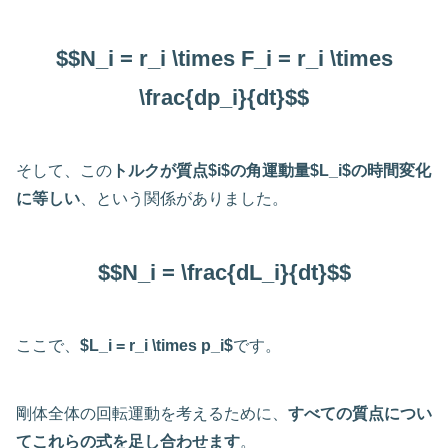
$$N_i = r_i \times F_i = r_i \times
\frac{dp_i}{dt}$$
そして、この
トルクが質点$i$の角運動量$L_i$の時間変化
に等しい
、という関係がありました。
$$N_i = \frac{dL_i}{dt}$$
ここで、
$L_i = r_i \times p_i$
です。
剛体全体の回転運動を考えるために、
すべての質点につい
てこれらの式を足し合わせます
。