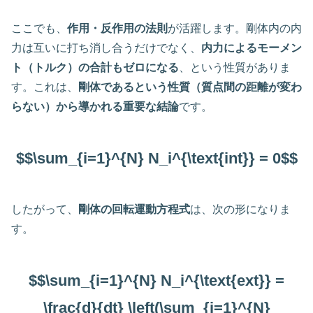
ここでも、
作用・反作用の法則
が活躍します。剛体内の内
力は互いに打ち消し合うだけでなく、
内力によるモーメン
ト（トルク）の合計もゼロになる
、という性質がありま
す。これは、
剛体であるという性質（質点間の距離が変わ
らない）から導かれる重要な結論
です。
$$\sum_{i=1}^{N} N_i^{\text{int}} = 0$$
したがって、
剛体の回転運動方程式
は、次の形になりま
す。
$$\sum_{i=1}^{N} N_i^{\text{ext}} =
\frac{d}{dt} \left(\sum_{i=1}^{N}