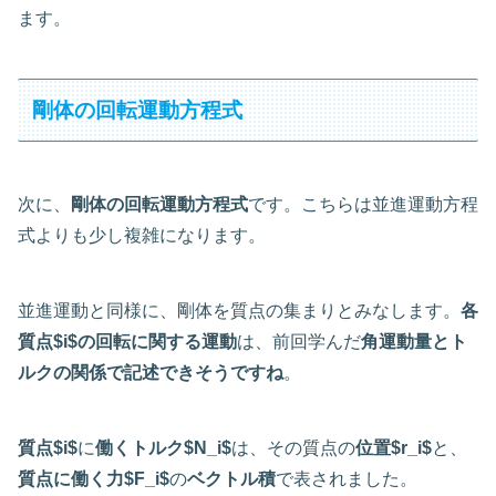
ます。
剛体の回転運動方程式
次に、
剛体の回転運動方程式
です。こちらは並進運動方程
式よりも少し複雑になります。
並進運動と同様に、剛体を質点の集まりとみなします。
各
質点$i$の回転に関する運動
は、前回学んだ
角運動量とト
ルクの関係で記述できそうですね
。
質点$i$
に
働くトルク$N_i$
は、その質点の
位置$r_i$
と、
質点に働く力$F_i$
の
ベクトル積
で表されました。