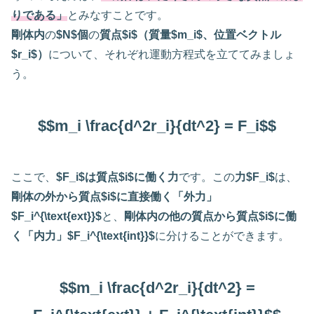
りである」
とみなすことです。
剛体内
の
$N$個
の
質点$i$（質量$m_i$、位置ベクトル
$r_i$）
について、それぞれ運動方程式を立ててみましょ
う。
$$m_i \frac{d^2r_i}{dt^2} = F_i$$
ここで、
$F_i$は質点$i$に働く力
です。この
力$F_i$
は、
剛体の外から質点$i$に直接働く「外力」
$F_i^{\text{ext}}$
と、
剛体内の他の質点から質点$i$に働
く「内力」$F_i^{\text{int}}$
に分けることができます。
$$m_i \frac{d^2r_i}{dt^2} =