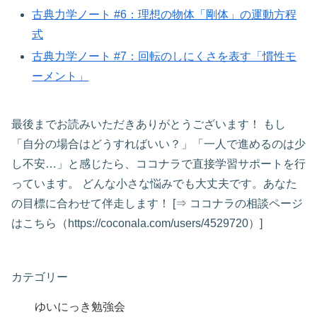
古典力学ノート #6：理想の物体「剛体」の運動方程
式
古典力学ノート #7：回転のしにくさを表す「慣性モ
ーメント」
最後までお読みいただきありがとうございます！ もし
「自分の場合はどうすればいい？」「一人で進めるのは少
し不安…」と感じたら、ココナラで直接学習サポートを行
っています。 どんな小さな悩みでも大丈夫です。あなた
の目標に合わせて伴走します！ [⇒ ココナラの相談ページ
はこちら（https://coconala.com/users/4529720）]
カテゴリー
ゆいにっき勉強会