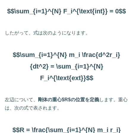
$$\sum_{i=1}^{N} F_i^{\text{int}} = 0$$
したがって、式は次のようになります。
$$\sum_{i=1}^{N} m_i \frac{d^2r_i}
{dt^2} = \sum_{i=1}^{N}
F_i^{\text{ext}}$$
左辺について、
剛体の重心$R$の位置を定義
します。重心
は、次の式で表されます。
$$R = \frac{\sum_{i=1}^{N} m_i r_i}