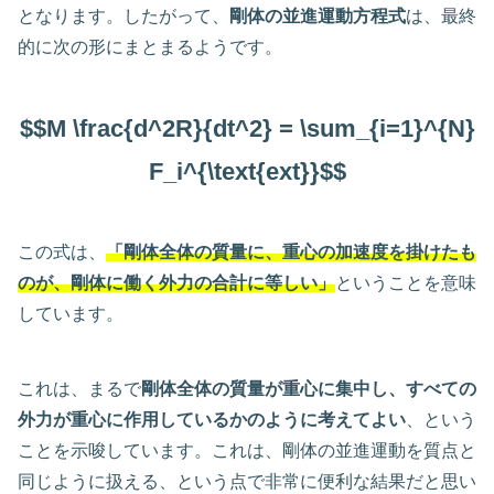
となります。したがって、
剛体の並進運動方程式
は、最終
的に次の形にまとまるようです。
$$M \frac{d^2R}{dt^2} = \sum_{i=1}^{N}
F_i^{\text{ext}}$$
この式は、
「剛体全体の質量に、重心の加速度を掛けたも
のが、剛体に働く外力の合計に等しい」
ということを意味
しています。
これは、まるで
剛体全体の質量が重心に集中し、すべての
外力が重心に作用しているかのように考えてよい
、という
ことを示唆しています。これは、剛体の並進運動を質点と
同じように扱える、という点で非常に便利な結果だと思い