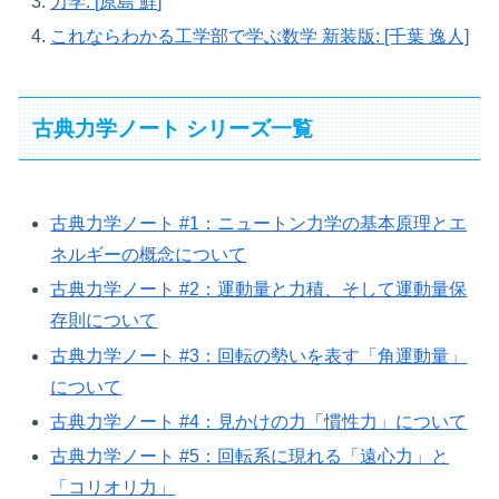
力学
: [
原島 鮮
]
これならわかる工学部で学ぶ数学 新装版
: [千葉 逸人]
古典力学ノート シリーズ一覧
古典力学ノート #1：ニュートン力学の基本原理とエ
ネルギーの概念について
古典力学ノート #2：運動量と力積、そして運動量保
存則について
古典力学ノート #3：回転の勢いを表す「角運動量」
について
古典力学ノート #4：見かけの力「慣性力」について
古典力学ノート #5：回転系に現れる「遠心力」と
「コリオリ力」