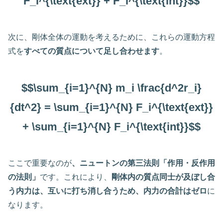
F_i^{\text{ext}} + F_i^{\text{int}}$$
次に、剛体全体の運動を考えるために、これらの運動方程
式を
すべての質点について足し合わせます
。
$$\sum_{i=1}^{N} m_i \frac{d^2r_i}
{dt^2} = \sum_{i=1}^{N} F_i^{\text{ext}}
+ \sum_{i=1}^{N} F_i^{\text{int}}$$
ここで重要なのが
、ニュートンの第三法則「作用・反作用
の法則」
です。これにより、
剛体内の質点同士が及ぼし合
う内力は、互いに打ち消し合うため、内力の合計はゼロ
に
なります。