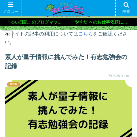
メニュー
検索
「ゆい日記」のブログマップ🌝
やすだ へのお仕事依頼について
本サイトの記事の利用については
こちら
をご確認くださ
PR
い。
素人が量子情報に挑んでみた！有志勉強会の
記録
2025.09.10
備忘録