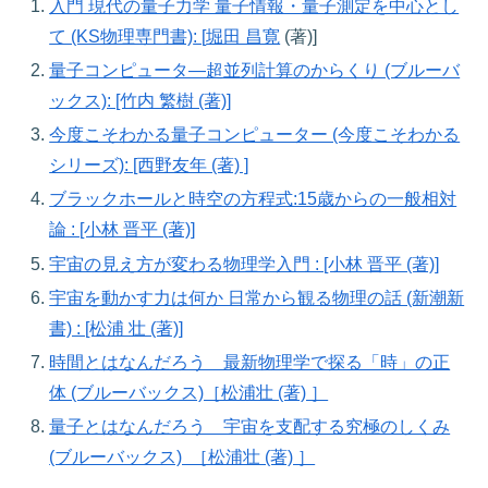
入門 現代の量子力学 量子情報・量子測定を中心とし
て (KS物理専門書)
: [
堀田 昌寛
(著)
]
量子コンピュータ―超並列計算のからくり (ブルーバ
ックス): [竹内 繁樹 (著)]
今度こそわかる量子コンピューター (今度こそわかる
シリーズ): [西野友年 (著) ]
ブラックホールと時空の方程式:15歳からの一般相対
論 : [小林 晋平 (著)]
宇宙の見え方が変わる物理学入門 : [小林 晋平 (著)]
宇宙を動かす力は何か 日常から観る物理の話 (新潮新
書) : [松浦 壮 (著)]
時間とはなんだろう 最新物理学で探る「時」の正
体 (ブルーバックス)［松浦壮 (著) ］
量子とはなんだろう 宇宙を支配する究極のしくみ
(ブルーバックス) ［松浦壮 (著) ］