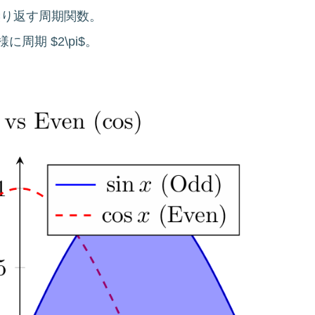
ごとに繰り返す周期関数。
同様に周期 $2\pi$。