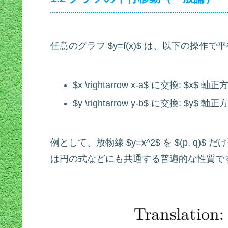
任意のグラフ $y=f(x)$ は、以下の操作
$x \rightarrow x-a$ に交換: $x$
$y \rightarrow y-b$ に交換: $y$
例として、放物線 $y=x^2$ を $(p, q)$ 
は円の式などにも共通する普遍的な性質で