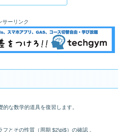
ンサーリンク
礎的な数学的道具を復習します。
x$ のグラフとその性質（周期 $2\pi$）の確認 。