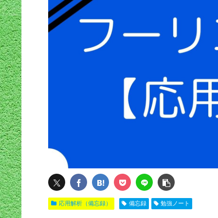
応用解析（備忘録）
備忘録
勉強ノート