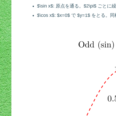
$\sin x$: 原点を通る。$2\pi$ 
$\cos x$: $x=0$ で $y=1$ をとる。