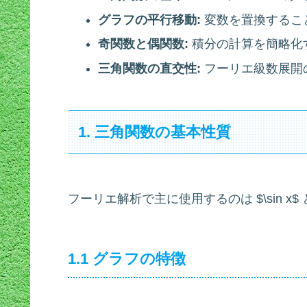
グラフの平行移動:
変数を置換するこ
奇関数と偶関数:
積分の計算を簡略化
三角関数の直交性:
フーリエ級数展開
1. 三角関数の基本性質
フーリエ解析で主に使用するのは $\sin x$ と $
1.1 グラフの特徴