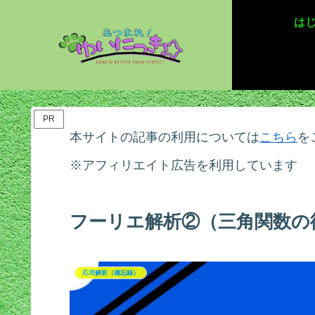
は
PR
本サイトの記事の利用については
こちら
を
※アフィリエイト広告を利用しています
フーリエ解析②（三角関数の
応用解析（備忘録）