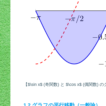
【$\sin x$ (奇関数) と $\cos x$ (偶関数)
1.2 グラフの平行移動（一般論）