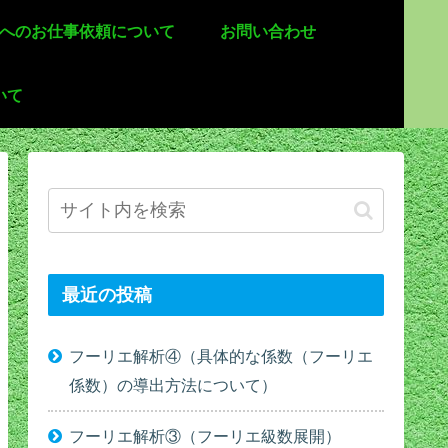
 へのお仕事依頼について
お問い合わせ
いて
最近の投稿
フーリエ解析④（具体的な係数（フーリエ
係数）の導出方法について）
フーリエ解析③（フーリエ級数展開）