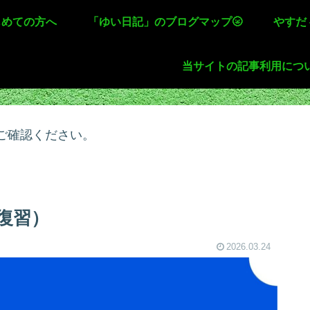
じめての方へ
「ゆい日記」のブログマップ🌝
やすだ
当サイトの記事利用につ
ご確認ください。
復習）
2026.03.24