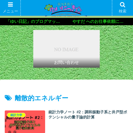
メニュー
検索
「ゆい日記」のブログマップ🌝
やすだ へのお仕事依頼について
お問い合わせ
離散的エネルギー
統計力学ノート #2：調和振動子系と井戸型ポ
統計力学
テンシャルの量子論的計算