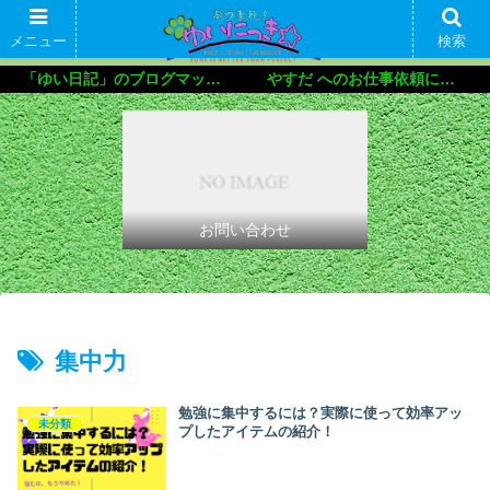
メニュー
検索
「ゆい日記」のブログマップ🌝
やすだ へのお仕事依頼について
お問い合わせ
集中力
勉強に集中するには？実際に使って効率アッ
未分類
プしたアイテムの紹介！