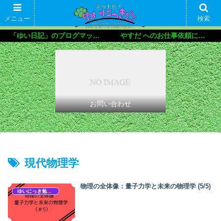
メニュー
検索
「ゆい日記」のブログマップ🌝
やすだ へのお仕事依頼について
お問い合わせ
現代物理学
物理の全体像：量子力学と未来の物理学 (5/5)
ゆいにっき勉強会