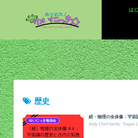
は
歴史
続・物理の全体像：宇宙論の
ゆいにっき勉強会
body { font-family: 'Segoe 