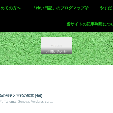
じめての方へ
「ゆい日記」のブログマップ🌝
やすだ
当サイトの記事利用につ
お問い合わせ
歴史と古代の知恵 (4/6)
UI', Tahoma, Geneva, Verdana, san...