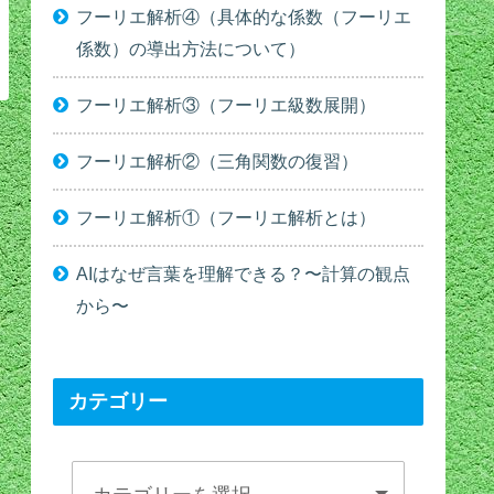
フーリエ解析④（具体的な係数（フーリエ
係数）の導出方法について）
フーリエ解析③（フーリエ級数展開）
フーリエ解析②（三角関数の復習）
フーリエ解析①（フーリエ解析とは）
AIはなぜ言葉を理解できる？〜計算の観点
から〜
カテゴリー