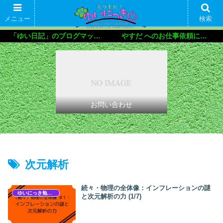
メニュー
検索
「ゆい日記」のブログマップ🌝
やすだ へのお仕事依頼について
お問い合わせ
次元解析
続々・物理の全体像：インフレーションの謎
ゆいにっき勉強会
と次元解析の力 (1/7)