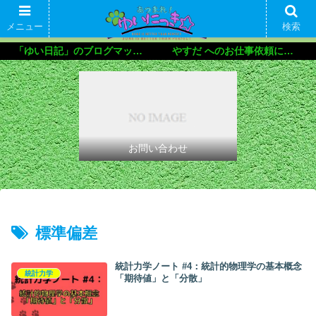
メニュー
検索
「ゆい日記」のブログマップ🌝
やすだ へのお仕事依頼について
お問い合わせ
標準偏差
統計力学ノート #4：統計的物理学の基本概念
統計力学
「期待値」と「分散」