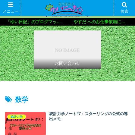
メニュー
検索
「ゆい日記」のブログマップ🌝
やすだ へのお仕事依頼について
お問い合わせ
数学
統計力学ノート#7：スターリングの公式の導
統計力学
出メモ