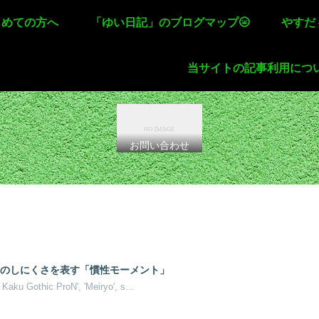
じめての方へ
「ゆい日記」のブログマップ🌝
やすだ
当サイトの記事利用につ
お問い合わせ
転のしにくさを表す「慣性モーメント」
o Kaku Gothic ProN', 'Meiryo', s...