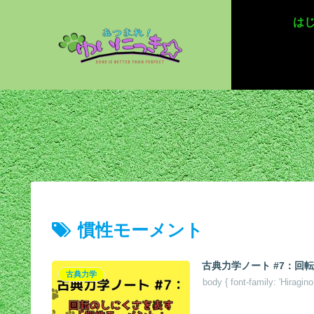
は
慣性モーメント
古典力学ノート #7：回
古典力学
body { font-family: 'Hiragin