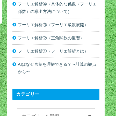
フーリエ解析④（具体的な係数（フーリエ
係数）の導出方法について）
フーリエ解析③（フーリエ級数展開）
フーリエ解析②（三角関数の復習）
フーリエ解析①（フーリエ解析とは）
AIはなぜ言葉を理解できる？〜計算の観点
から〜
カテゴリー