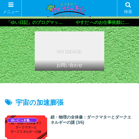
メニュー
検索
「ゆい日記」のブログマップ🌝
やすだ へのお仕事依頼について
お問い合わせ
宇宙の加速膨張
続・物理の全体像：ダークマターとダークエ
ゆいにっき勉強会
ネルギーの謎 (3/6)