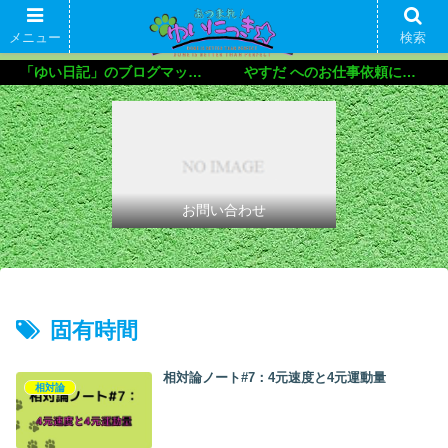
メニュー
検索
「ゆい日記」のブログマップ🌝
やすだ へのお仕事依頼について
お問い合わせ
固有時間
相対論ノート#7：4元速度と4元運動量
相対論