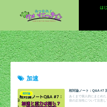
は
加速
相対論ノート：Q&A #
相対論
あくまで個人的にまとめた
容の正当性について注意して