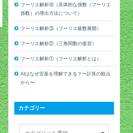
フーリエ解析④（具体的な係数（フーリエ
係数）の導出方法について）
フーリエ解析③（フーリエ級数展開）
フーリエ解析②（三角関数の復習）
フーリエ解析①（フーリエ解析とは）
AIはなぜ言葉を理解できる？〜計算の観点
から〜
カテゴリー