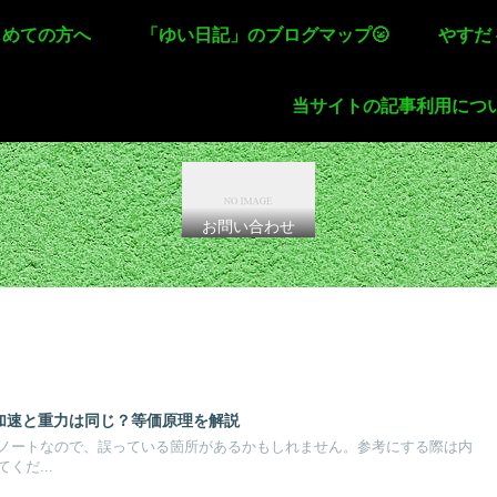
じめての方へ
「ゆい日記」のブログマップ🌝
やすだ
当サイトの記事利用につ
お問い合わせ
7 加速と重力は同じ？等価原理を解説
ノートなので、誤っている箇所があるかもしれません。参考にする際は内
くだ...