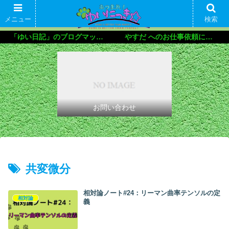
メニュー
検索
「ゆい日記」のブログマップ🌝
やすだ へのお仕事依頼について
お問い合わせ
共変微分
相対論ノート#24：リーマン曲率テンソルの定
相対論
義