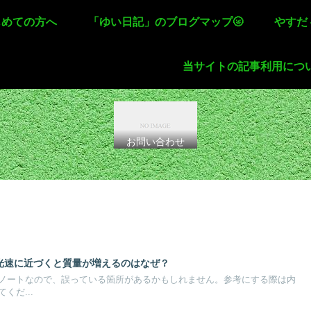
じめての方へ
「ゆい日記」のブログマップ🌝
やすだ
当サイトの記事利用につ
お問い合わせ
1 光速に近づくと質量が増えるのはなぜ？
ノートなので、誤っている箇所があるかもしれません。参考にする際は内
くだ...