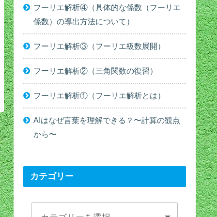
フーリエ解析④（具体的な係数（フーリエ
係数）の導出方法について）
フーリエ解析③（フーリエ級数展開）
フーリエ解析②（三角関数の復習）
フーリエ解析①（フーリエ解析とは）
AIはなぜ言葉を理解できる？〜計算の観点
から〜
カテゴリー