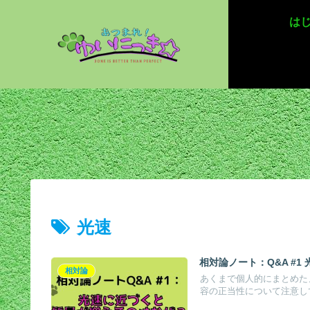
は
光速
相対論ノート：Q&A #
相対論
あくまで個人的にまとめた
容の正当性について注意して