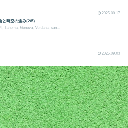
2025.09.17
時空の歪み(2/5)
UI', Tahoma, Geneva, Verdana, san...
2025.09.03