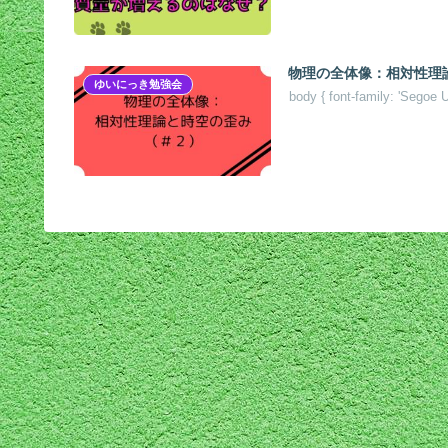
物理の全体像：相対性理論と
ゆいにっき勉強会
body { font-family: 'Segoe 