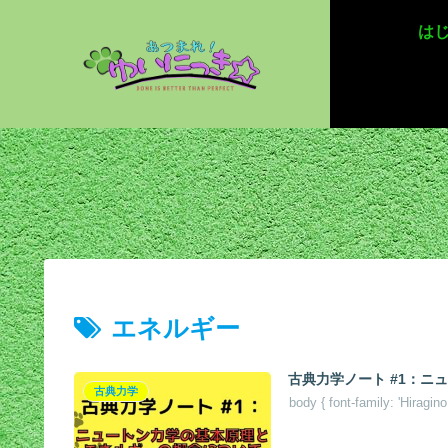
は
エネルギー
古典力学ノート #1：
古典力学
body { font-family: 'Hiragin