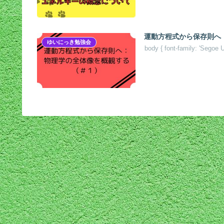
運動方程式から保存則へ：
ゆいにっき勉強会
body { font-family: 'Segoe 