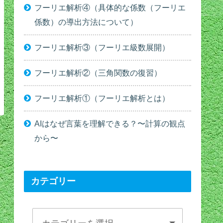
フーリエ解析④（具体的な係数（フーリエ
係数）の導出方法について）
フーリエ解析③（フーリエ級数展開）
フーリエ解析②（三角関数の復習）
フーリエ解析①（フーリエ解析とは）
AIはなぜ言葉を理解できる？〜計算の観点
から〜
カテゴリー