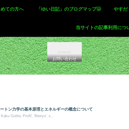
じめての方へ
「ゆい日記」のブログマップ🌝
やすだ
当サイトの記事利用につ
お問い合わせ
ニュートン力学の基本原理とエネルギーの概念について
o Kaku Gothic ProN', 'Meiryo', s...